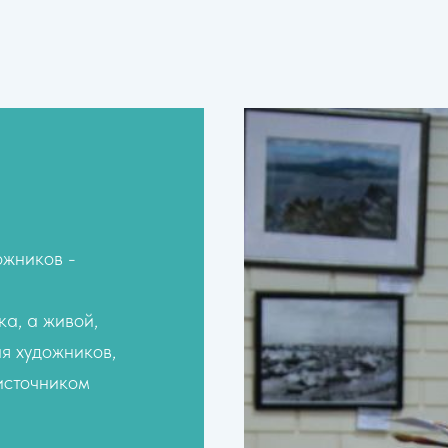
ожников -
а, а живой,
я художников,
 источником