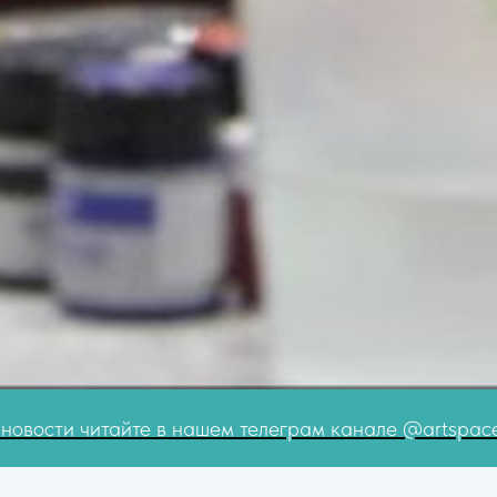
е в нашем телеграм канале @artspace_coordinates и 