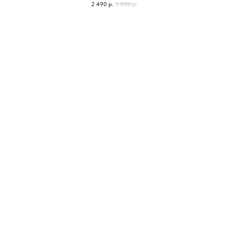
2 490
р.
3 000
р.