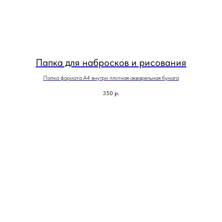
Папка для набросков и рисования
Папка формата А4 внутри плотная акварельная бумага
350
р.