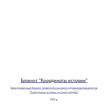
Блокнот "Координаты истории"
Брендировпнный блокнот проекта Ассоциации художников пленэристов
"Координаты истории: русские усадьбы"
500
р.