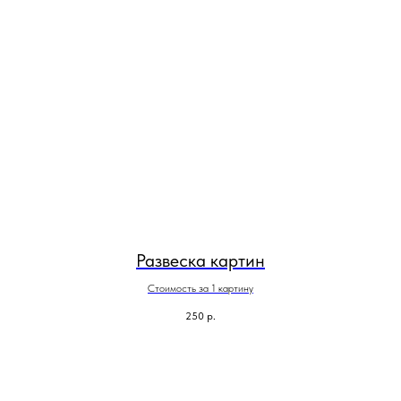
Развеска картин
Стоимость за 1 картину
250
р.